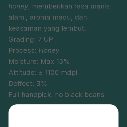
honey
, memberikan rasa manis
alami, aroma madu, dan
keasaman yang lembut.
Grading: 7 UP
Process:
Honey
Moisture: Max 13%
Attitude: ± 1100 mdpl
Deffect: 3%
Full handpick, no black beans