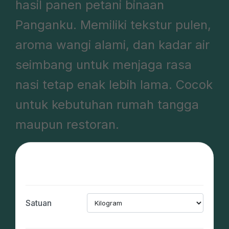
hasil panen petani binaan
Panganku. Memiliki tekstur pulen,
aroma wangi alami, dan kadar air
seimbang untuk menjaga rasa
nasi tetap enak lebih lama. Cocok
untuk kebutuhan rumah tangga
maupun restoran.
Satuan